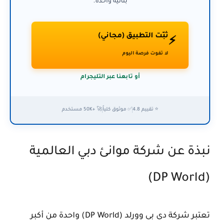
بثانية واحدة.
ثبّت التطبيق (مجاني)
⚡
لا تفوت فرصة اليوم
أو تابعنا عبر التليجرام
⭐ تقييم 4.8
✅ موثوق كلياً
🚀 +50K مستخدم
نبذة عن شركة موانئ دبي العالمية
(DP World)
تعتبر شركة دي بي وورلد (DP World) واحدة من أكبر