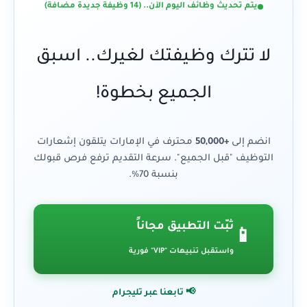
يتم تحديث وظائف اليوم الآن.. (14 وظيفة جديدة مضافة)
لا تترك وظيفتك لغيرك.. اسبق
الجميع بخطوة!
انضم إلى
+50,000
محترف في الإمارات يتلقون إشعارات
التوظيف "قبل الجميع". سرعة التقديم ترفع فرص قبولك
بنسبة 70%.
ثبّت التطبيق مجاناً
📱
واستقبل تنبيهات "VIP" فورية
📢 تابعنا عبر تليجرام