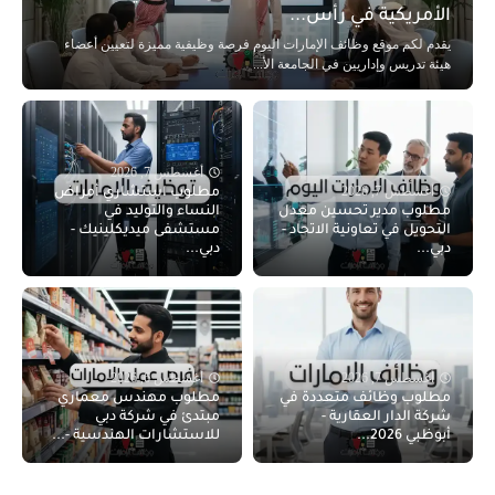
الأمريكية في رأس...
يقدم لكم موقع وظائف الإمارات اليوم فرصة وظيفية مميزة لتعيين أعضاء
هيئة تدريس وإداريين في الجامعة الأ...
أغسطس 7, 2026
أغسطس 7, 2026
مطلوب استشاري أمراض
مطلوب مدير تحسين معدل
النساء والتوليد في
التحويل في تعاونية الاتحاد -
مستشفى ميديكلينيك -
دبي...
دبي...
أغسطس 7, 2026
أغسطس 6, 2026
مطلوب وظائف متعددة في
مطلوب مهندس معماري
شركة الدار العقارية -
مبتدئ في شركة دبي
أبوظبي 2026...
للاستشارات الهندسية -...