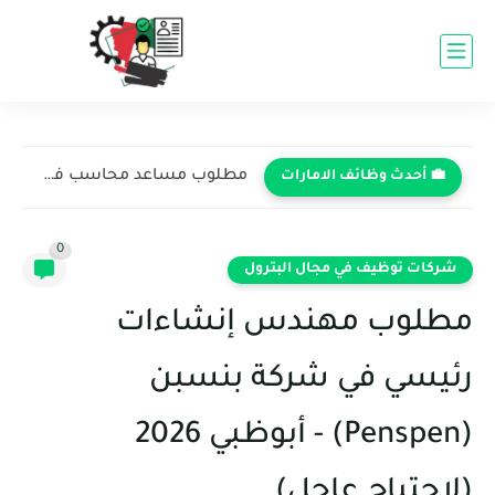
مطلوب مساعد محاسب في شركة كبرى - دبي 2026 (برواتب...
💼 أحدث وظائف الامارات
0
شركات توظيف في مجال البترول
مطلوب مهندس إنشاءات
رئيسي في شركة بنسبن
(Penspen) - أبوظبي 2026
(لإحتياج عاجل)