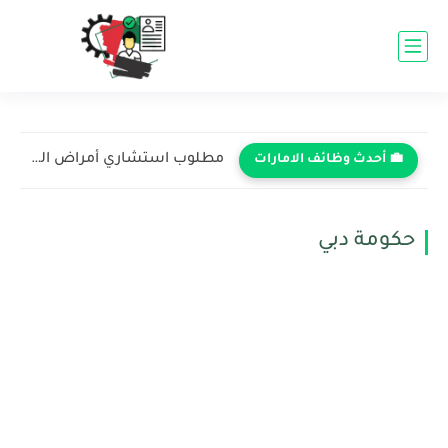
مطلوب استشاري أمراض النساء والتوليد في مستشفى ميديكلينيك - دبي...
💼 أحدث وظائف الامارات
حكومة دبي