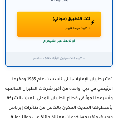
بثانية واحدة.
ثبّت التطبيق (مجاني)
⚡
لا تفوت فرصة اليوم
أو تابعنا عبر التليجرام
⭐ تقييم 4.8
✅ موثوق كلياً
🚀 +50K مستخدم
تعتبر طيران الإمارات، التي تأسست عام 1985 ومقرها
الرئيسي في دبي، واحدة من أكبر شركات الطيران العالمية
وأسرعها نمواً في قطاع الطيران المدني. تميزت الشركة
بأسطولها الحديث المكون بالكامل من طائرات إيرباص
وبوينغ، وتقديمها خدمات ممتازة حائزة على جوائز دولية