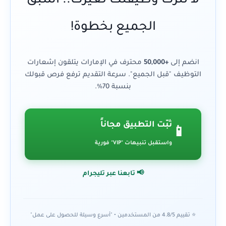
لا تترك وظيفتك لغيرك.. اسبق
الجميع بخطوة!
انضم إلى
+50,000
محترف في الإمارات يتلقون إشعارات
التوظيف "قبل الجميع". سرعة التقديم ترفع فرص قبولك
بنسبة 70%.
ثبّت التطبيق مجاناً
📱
واستقبل تنبيهات "VIP" فورية
📢 تابعنا عبر تليجرام
⭐ تقييم 4.8/5 من المستخدمين • "أسرع وسيلة للحصول على عمل"