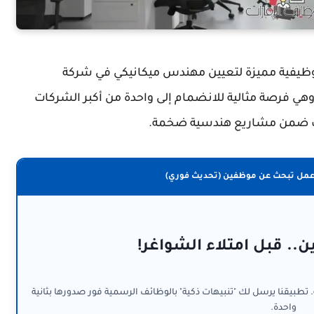
يفية مميزة لتعيين مهندس ميكانيكي في شركة
و NOV بمدينة أبوظبي، وهي فرصة مثالية للانضمام إلى واحدة من أكبر الشركات
رات ضمن مشاريع هندسية ضخمة.
عمل تبحث عن موظفين (تحديث فوري)
ن.. قبل امتلاء الشواغر!
. تطبيقنا يرسل لك "تنبيهات ذكية" بالوظائف الرسمية فور صدورها بثانية
واحدة.