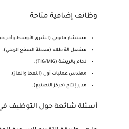
وظائف إضافية متاحة
مستشار قانوني (الشرق الأوسط وأفريقيا
مشغل آلة طلاء (محطة السفع الرملي).
لحام بالريشة (TIG/MIG).
مهندس عمليات أول (النفط والغاز).
مدير إنتاج (مركز التصنيع).
أسئلة شائعة حول التوظيف في ش