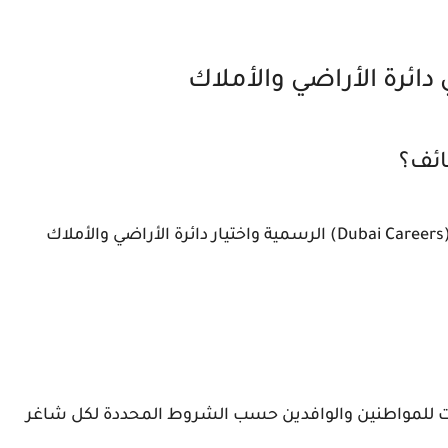
ائرة الأراضي والأملاك
ائف؟
يمكنك التقديم مباشرة عبر بوابة دبي للوظائف (Dubai Careers) الرسمية واختيار دائرة الأراضي والأملاك
رات للمواطنين والوافدين حسب الشروط المحددة لكل شاغر