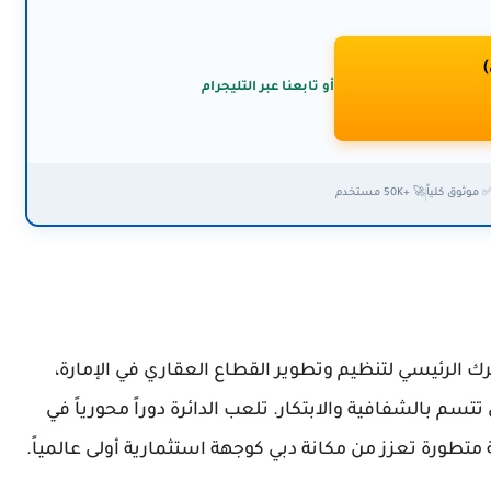
)
أو تابعنا عبر التليجرام
 موثوق كلياً
🚀 +50K مستخدم
الأراضي والأملاك في دبي (DLD) المحرك الرئيسي لتنظيم وتطوير القطاع العقاري في الإمارة،
سم بالشفافية والابتكار. تلعب الدائرة دوراً محورياً في
طورة تعزز من مكانة دبي كوجهة استثمارية أولى عالمياً.