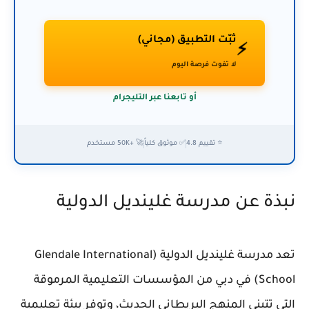
ثبّت التطبيق (مجاني)
⚡
لا تفوت فرصة اليوم
أو تابعنا عبر التليجرام
⭐ تقييم 4.8
✅ موثوق كلياً
🚀 +50K مستخدم
نبذة عن مدرسة غلينديل الدولية
تعد مدرسة غلينديل الدولية (Glendale International
School) في دبي من المؤسسات التعليمية المرموقة
التي تتبنى المنهج البريطاني الحديث، وتوفر بيئة تعليمية