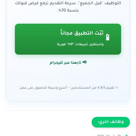
التوظيف "قبل الجميع". سرعة التقديم ترفع فرص قبولك
بنسبة 70%.
ثبّت التطبيق مجاناً
📱
واستقبل تنبيهات "VIP" فورية
📢 تابعنا عبر تليجرام
⭐ تقييم 4.8/5 من المستخدمين • "أسرع وسيلة للحصول على عمل"
وظائف اخري: