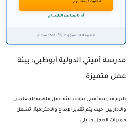
لا تفوت فرصة اليوم
أو تابعنا عبر التليجرام
⭐ تقييم 4.8
✅ موثوق كلياً
🚀 +50K مستخدم
مدرسة أميتي الدولية أبوظبي: بيئة
عمل متميزة
تلتزم مدرسة أميتي بتوفير بيئة عمل ملهمة للمعلمين
والإداريين، حيث يتم تقدير الإبداع والاحترافية. تشمل
مميزات العمل ما يلي: