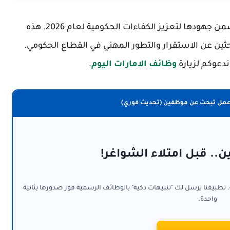
تعلن محاكم دبي عن فرص وظيفية استثنائية ضمن جهودها لتعزيز الكفاءات الحكومية لعام 2026. هذه
حثين عن الاستقرار والتطور المهني في القطاع الحكومي.
دعوكم لزيارة
وظائف الامارات اليوم
.
عمل تبحث عن موظفين (تحديث فوري)
ن.. قبل امتلاء الشواغر!
. تطبيقنا يرسل لك "تنبيهات ذكية" بالوظائف الرسمية فور صدورها بثانية
واحدة.