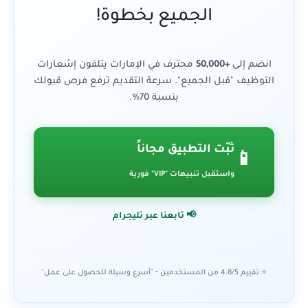
الجميع بخطوة!
انضم إلى
+50,000
محترف في الإمارات يتلقون إشعارات
التوظيف "قبل الجميع". سرعة التقديم ترفع فرص قبولك
بنسبة 70%.
ثبّت التطبيق مجاناً
📱
واستقبل تنبيهات "VIP" فورية
📢 تابعنا عبر تليجرام
⭐ تقييم 4.8/5 من المستخدمين • "أسرع وسيلة للحصول على عمل"