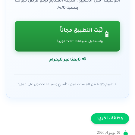
التوظيف "قبل الجميع". سرعة التقديم ترفع فرص قبولك
بنسبة 70%.
ثبّت التطبيق مجاناً
📱
واستقبل تنبيهات "VIP" فورية
📢 تابعنا عبر تليجرام
⭐ تقييم 4.8/5 من المستخدمين • "أسرع وسيلة للحصول على عمل"
وظائف اخري:
يونيو 4, 2026