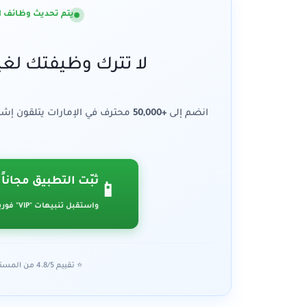
يتم تحديث وظائف اليوم الآن.. (14
لا تترك وظيفتك لغي
انضم إلى
+50,000
محترف في الإمارات يتلقون إشع
ثبّت التطبيق مجاناً
📱
واستقبل تنبيهات "VIP" فورية
⭐ تقييم 4.8/5 من المستخدمين • "أسرع وسيلة للحصول على عمل"