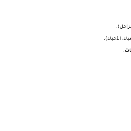
راحل).
ء، الأحياء).
ات
.