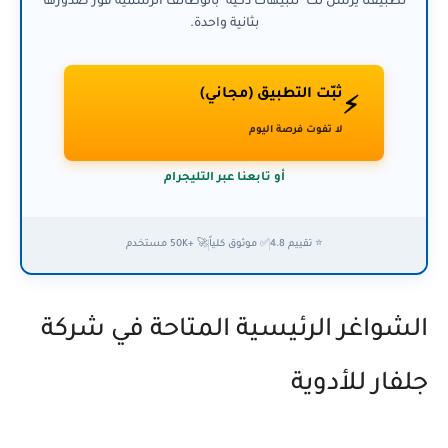
تطبيقنا يرسل لك "تنبيهات ذكية" بالوظائف الرسمية فور صدورها
بثانية واحدة.
ثبّت التطبيق (مجاني)
⚡
لا تفوت فرصة اليوم
أو تابعنا عبر التليجرام
⭐ تقييم 4.8
✅ موثوق كلياً
🚀 +50K مستخدم
الشواغر الرئيسية المتاحة في شركة
جلفار للأدوية