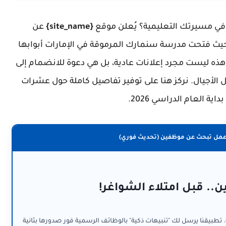
 في مسيرتك التعليمية؟ يُعلن موقع
{site_name}
عن
حيث فتحت مدرسة سنمارك المرموقة في الإمارات أبوابها
 هذه ليست مجرد إعلانات عادية، بل هي دعوة للانضمام إلى
الأجيال. نركز هنا على توفير تفاصيل كاملة حول عشرات
ية العام الدراسي 2026.
عمل تبحث عن موظفين (تحديث فوري)
ن.. قبل امتلاء الشواغر!
. تطبيقنا يرسل لك "تنبيهات ذكية" بالوظائف الرسمية فور صدورها بثانية