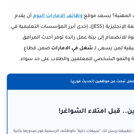
 المهنية؟ يسعد موقع
وظائف الامارات اليوم
أن يقدم
لكم إعلاناً حصرياً من مدرسة جميرا الناطقة باللغة الإنجليزية (JESS)، إحدى أبرز المؤسسات التعليمية في
 للانضمام إلى بيئة عمل رائدة توفر أحدث المرافق
يقية لمن يسعى لـ
شغل في الامارات
ضمن قطاع
يمية والنمو الشخصي للمعلمين والطلاب على حد سواء.
عمل تبحث عن موظفين (تحديث فوري)
ن.. قبل امتلاء الشواغر!
. تطبيقنا يرسل لك "تنبيهات ذكية" بالوظائف الرسمية فور صدورها بثانية