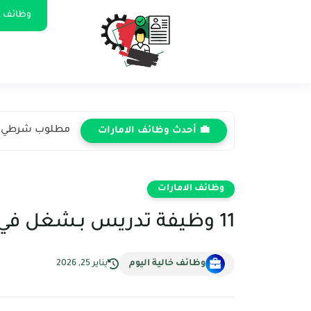
وظائف ا
مطلوب شرطي / 
💼 أحدث وظائف الامارات
وظائف الامارات
11 وظيفة تدريس بـشغل في الامارات 2026: JESS دبي
وظائف خالية اليوم
يناير 25, 2026