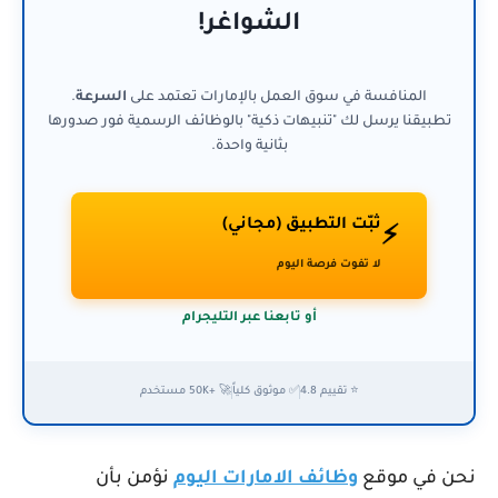
الشواغر!
المنافسة في سوق العمل بالإمارات تعتمد على
السرعة
.
تطبيقنا يرسل لك "تنبيهات ذكية" بالوظائف الرسمية فور صدورها
بثانية واحدة.
ثبّت التطبيق (مجاني)
⚡
لا تفوت فرصة اليوم
أو تابعنا عبر التليجرام
⭐ تقييم 4.8
✅ موثوق كلياً
🚀 +50K مستخدم
نحن في موقع
وظائف الامارات اليوم
نؤمن بأن